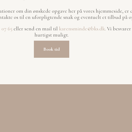
ationer om din ønskede opgave her på vores hjemmeside, er 
takte os til en uforpligtende snak og eventuelt et tilbud på 
0 07 65
eller send en mail til
karensminde@bks.dk
. Vi besvare
hurtigst muligt.
Book tid