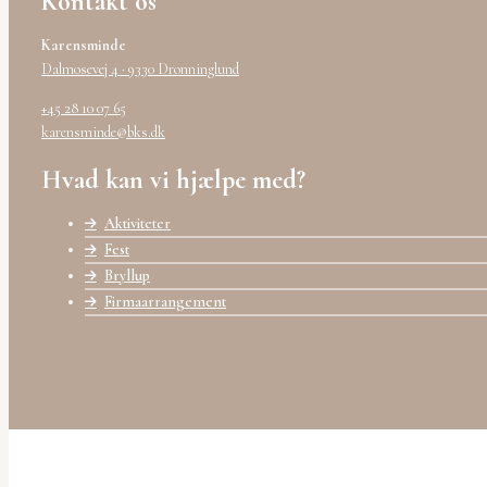
Kontakt os
Karensminde
Dalmosevej 4 · 9330 Dronninglund
+45 28 10 07 65
karensminde@bks.dk
Hvad kan vi hjælpe med?
Aktiviteter
Fest
Bryllup
Firmaarrangement