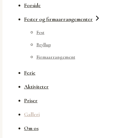
Forside
Fester og firmaarrangementer
Fest
Bryllup
Firmaarrangement
Ferie
Aktiviteter
Priser
Galleri
Om os