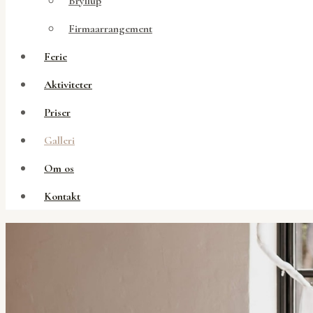
Bryllup
Aktiviteter
Firmaarrangement
Priser
Ferie
Galleri
Aktiviteter
Om os
Priser
Kontakt
Galleri
Om os
Kontakt