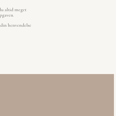
du altid meget
opgaven.
r din henvendelse