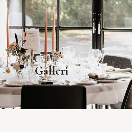
Galleri
+45 28 10 07 65
karensminde@bks.dk